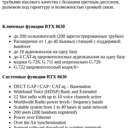
трубками высокого качества с большим цветным дисплеем,
разъемом под гарнитуру и возможностью громкой связи.
Ключевые функции RTX 8630
до 200 пользователей (200 зарегистрированных трубки)
Расширение от 1 до 40 базовых станций с поддержкой
handover
до 10 аудиоканалов на одну базу
до 4 CAT-iq широкополосных аудиоканалов на одну базу
кодеки G.726, G.711 and опционально G.729
G.722 широкополосный кодек/li>
Системные функции RTX 8630
DECT GAP / CAP / CAT-iq – Basestation
Wideband Voice (HDSP) Basic and Extended
12 Slot radio with up to 10 voice channels active
Worldwide Radio power levels / frequency bands
Scalable system from 1 to 40 bases in same network
200 users (200 handsets registered)
Power over Ethernet
Over the Air synchronization
Support software download to wireless terminals