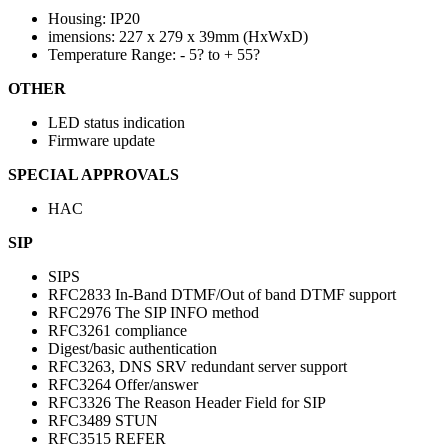
Housing: IP20
imensions: 227 x 279 x 39mm (HxWxD)
Temperature Range: - 5? to + 55?
OTHER
LED status indication
Firmware update
SPECIAL APPROVALS
HAC
SIP
SIPS
RFC2833 In-Band DTMF/Out of band DTMF support
RFC2976 The SIP INFO method
RFC3261 compliance
Digest/basic authentication
RFC3263, DNS SRV redundant server support
RFC3264 Offer/answer
RFC3326 The Reason Header Field for SIP
RFC3489 STUN
RFC3515 REFER