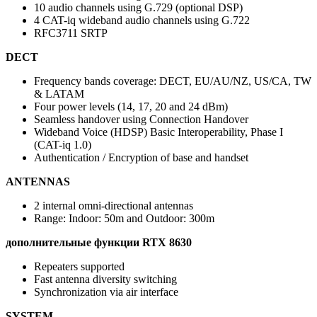
10 audio channels using G.729 (optional DSP)
4 CAT-iq wideband audio channels using G.722
RFC3711 SRTP
DECT
Frequency bands coverage: DECT, EU/AU/NZ, US/CA, TW
& LATAM
Four power levels (14, 17, 20 and 24 dBm)
Seamless handover using Connection Handover
Wideband Voice (HDSP) Basic Interoperability, Phase I
(CAT-iq 1.0)
Authentication / Encryption of base and handset
ANTENNAS
2 internal omni-directional antennas
Range: Indoor: 50m and Outdoor: 300m
дополнительные функции RTX 8630
Repeaters supported
Fast antenna diversity switching
Synchronization via air interface
SYSTEM